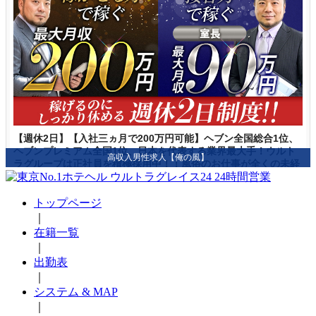
トップページ
｜
在籍一覧
｜
出勤表
｜
システム & MAP
｜