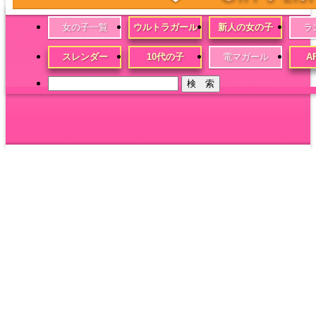
女の子一覧
ウルトラガール
新人の女の子
ラ
スレンダー
10代の子
電マガール
A